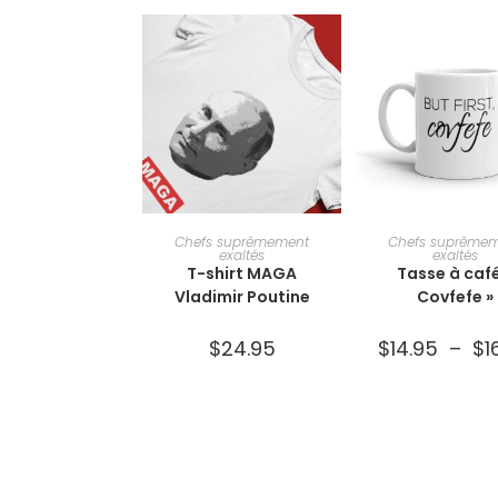
CHOIX DES OPTIONS
CHOIX DES OPT
Chefs suprêmement
Chefs suprême
exaltés
exaltés
T-shirt MAGA
Tasse à café
Vladimir Poutine
Covfefe »
$
24.95
$
14.95
–
$
1