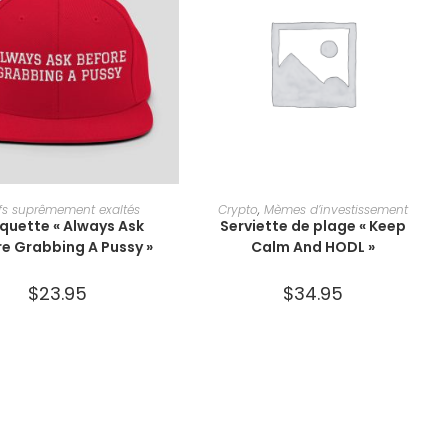
JOUTER AU PANIER
CHOIX DES OPTIONS
fs suprêmement exaltés
Crypto
,
Mèmes d’investissement
quette « Always Ask
Serviette de plage « Keep
e Grabbing A Pussy »
Calm And HODL »
$
23.95
$
34.95