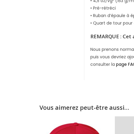
• 4,5 oz/vg² (153 g/m
• Pré-rétréci
• Ruban d’épaule à é
• Quart de tour pour 
REMARQUE : Cet a
Nous prenons normale
puis vous devriez ajo
consulter la
page FA
Vous aimerez peut-être aussi…