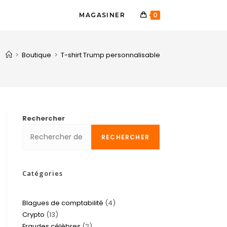
MAGASINER
0
>
Boutique
>
T-shirt Trump personnalisable
Rechercher
RECHERCHER
Catégories
Blagues de comptabilité
4
Crypto
13
Fraudes célèbres
2