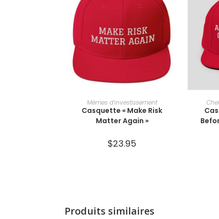
AJOUTER AU PANIER
A
Mèmes d’investissement
Che
Casquette « Make Risk
Cas
Matter Again »
Befor
$
23.95
Produits similaires